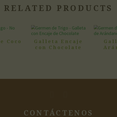
RELATED PRODUCTS
de Coco
Galleta Encaje
Gal
con Chocolate
Ará
CONTÁCTENOS