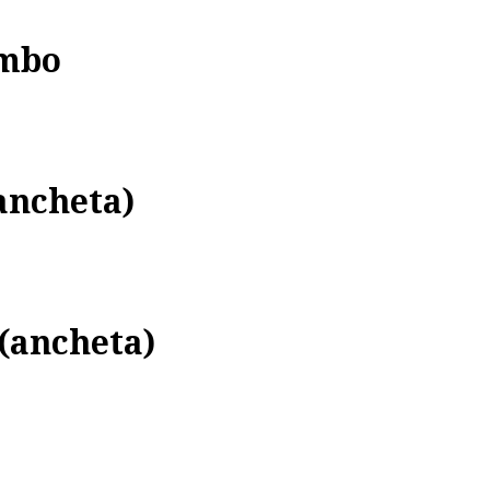
ombo
ancheta)
(ancheta)