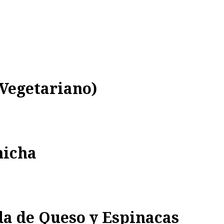
Vegetariano)
hicha
a de Queso y Espinacas